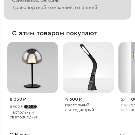
Самовывоз: сегодня
Транспортной компанией: от 3 дней
С этим товаром покупают
8 330 ₽
4 600 ₽
24 50
Настольный
Насто
11 900 ₽
- 30 %
светодиодный
светил
Настольный
светильник Elara
светодиодный
черный
светильник со
стеклянным плафоном
О Minimir