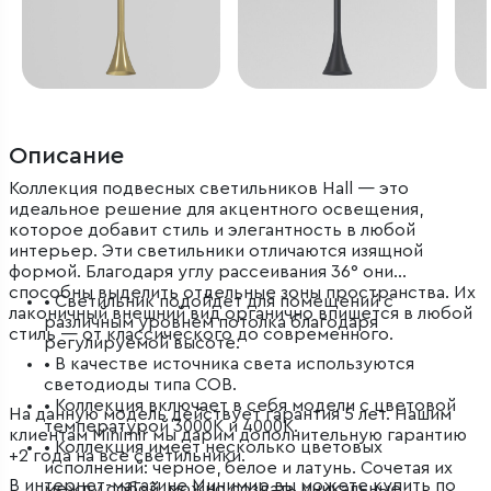
Описание
Коллекция подвесных светильников Hall — это
идеальное решение для акцентного освещения,
которое добавит стиль и элегантность в любой
интерьер. Эти светильники отличаются изящной
формой. Благодаря углу рассеивания 36° они
способны выделить отдельные зоны пространства. Их
• Светильник подойдет для помещений с
лаконичный внешний вид органично впишется в любой
различным уровнем потолка благодаря
стиль — от классического до современного.
регулируемой высоте.
• В качестве источника света используются
светодиоды типа COB.
• Коллекция включает в себя модели с цветовой
На данную модель действует гарантия 5 лет. Нашим
температурой 3000К и 4000К.
клиентам Minimir мы дарим дополнительную гарантию
• Коллекция имеет несколько цветовых
+2 года на все светильники.
исполнений: черное, белое и латунь. Сочетая их
В интернет-магазине Минимир вы можете купить по
между собой, можно создать уникальные