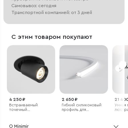
Самовывоз: сегодня
Транспортной компанией: от 3 дней
С этим товаром покупают
4 250 ₽
2 650 ₽
21 400
Встраиваемый
Гибкий силиконовый
Умная 
точечный
профиль для
люстра
светодиодный
светодиодной ленты
светильник
(под ленту до 8mm)
О Minimir