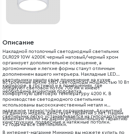
Описание
Накладной потолочный светодиодный светильник
DLR029 10W 4200K черный матовый/черный хром
организует дополнительное освещение, а
эргономичные и легкие формы станут отличным
дополнением вашего интерьера. Накладные LED
светильники нашли свое применение на кухне,
Встроенные яркие SMD светодиоды мощностью 10 Вт
коридоре, в гостиной и в помещениях, где
образуют световой поток 700 лм и имеют
необходима акцентная подсветка.
комфортную цветовую температуру 4200 К. В
производстве светодиодного светильника
использованы высококачественный металл и
надежное термостойкое окрашивание. Акцентный
На данную модель действует гарантия 5 лет. Нашим
светильник легко устанавливается на гипсокартонные
клиентам Minimir мы дарим дополнительную гарантию
конструкции, подвесные и натяжные потолки.
+2 года на все светильники.
В интернет-магазине Минимир вы можете купить по