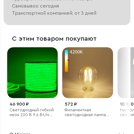
Самовывоз: сегодня
Транспортной компанией: от 3 дней
С этим товаром покупают
46 900 ₽
572 ₽
10 100
Светодиодный гибкий
Филаментная
Насто
неон 220 В 9.6 Вт/м
светодиодная лампа
светил
144 Led/м 2835 IP67,
A60 12W 4200K E27
круглый зеленый, 50 м
тонированная