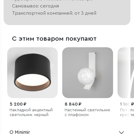
Самовывоз: сегодня
Транспортной компанией: от 3 дней
С этим товаром покупают
5 200 ₽
8 840 ₽
1 160 ₽
Накладной акцентный
Настенный светильник
Потол
светильник черный
с плафоном
крепле
кругло
неона F
О Minimir