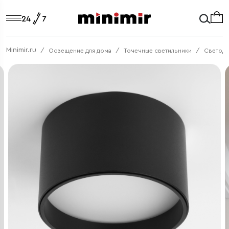
Minimir.ru
Освещение для дома
Точечные светильники
Светод