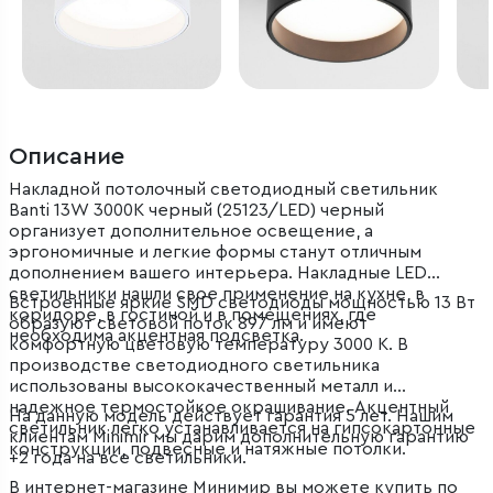
Описание
Накладной потолочный светодиодный светильник
Banti 13W 3000K черный (25123/LED) черный
организует дополнительное освещение, а
эргономичные и легкие формы станут отличным
дополнением вашего интерьера. Накладные LED
светильники нашли свое применение на кухне, в
Встроенные яркие SMD светодиоды мощностью 13 Вт
коридоре, в гостиной и в помещениях, где
образуют световой поток 897 лм и имеют
необходима акцентная подсветка.
комфортную цветовую температуру 3000 К. В
производстве светодиодного светильника
использованы высококачественный металл и
надежное термостойкое окрашивание. Акцентный
На данную модель действует гарантия 5 лет. Нашим
светильник легко устанавливается на гипсокартонные
клиентам Minimir мы дарим дополнительную гарантию
конструкции, подвесные и натяжные потолки.
+2 года на все светильники.
В интернет-магазине Минимир вы можете купить по