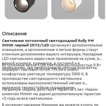
Описание
Светильник потолочный светодиодный Rolly 9W
3000K черный 25112/LED
организует дополнительное
освещение, а эргономичные и легкие формы станут
отличным дополнением вашего интерьера. Накладные
LED светильники нашли свое применение на кухне, в
ванной комнате, коридоре, в гостиной и в
Встроенные яркие COB светодиоды мощностью 9 Вт
помещениях, где необходима акцентная подсветка.
образуют световой поток 795 лм и имеют
комфортную цветовую температуру 3000 К. В
производстве светодиодного светильника
использованы высококачественный металл и
надежное термостойкое окрашивание.
На данную модель действует гарантия 5 лет. Нашим
клиентам Minimir мы дарим дополнительную гарантию
+2 года на все светильники.
В интернет-магазине Минимир вы можете купить по