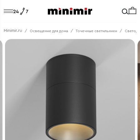
Minimir.ru
Освещение для дома
Точечные светильники
Светод