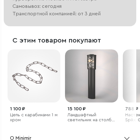
Самовывоз: сегодня
Транспортной компанией: от 3 дней
С этим товаром покупают
1 100 ₽
15 100 ₽
788 ₽
Цепь с карабинами 1 м
Ландшафтный
Настен
хром
светильник на столбе
Spike 
Premier F черный IP44
О Minimir