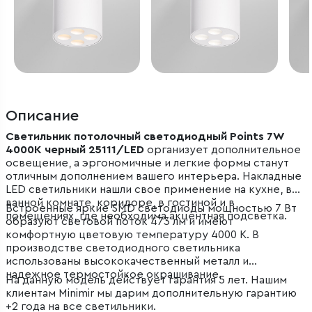
Описание
Светильник потолочный светодиодный Points 7W
4000K черный 25111/LED
организует дополнительное
освещение, а эргономичные и легкие формы станут
отличным дополнением вашего интерьера. Накладные
LED светильники нашли свое применение на кухне, в
ванной комнате, коридоре, в гостиной и в
Встроенные яркие SMD светодиоды мощностью 7 Вт
помещениях, где необходима акцентная подсветка.
образуют световой поток 473 лм и имеют
комфортную цветовую температуру 4000 К. В
производстве светодиодного светильника
использованы высококачественный металл и
надежное термостойкое окрашивание.
На данную модель действует гарантия 5 лет. Нашим
клиентам Minimir мы дарим дополнительную гарантию
+2 года на все светильники.