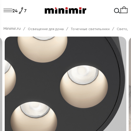
Minimir.ru
Освещение для дома
Точечные светильники
Светод