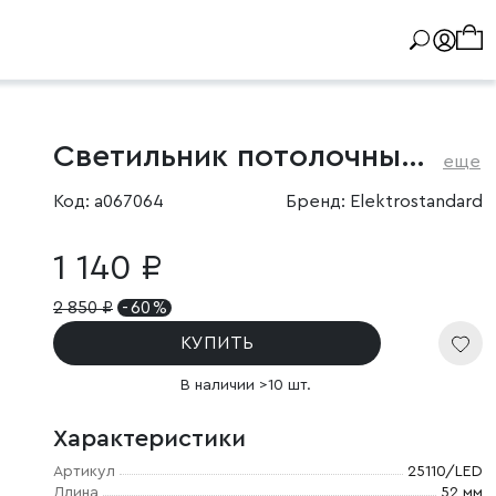
Светильник потолочный светодиодный Trio 8W 4000K черный
еще
Код: a067064
Бренд: Elektrostandard
1 140 ₽
2 850
₽
- 60 %
КУПИТЬ
В наличии >10 шт.
Характеристики
Артикул
25110/LED
Длина
52 мм