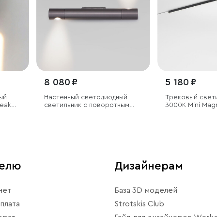
8 080 ₽
5 180 ₽
ый
Настенный светодиодный
Трековый свет
reak
светильник с поворотным
3000K Mini Mag
механизмом
телю
Дизайнерам
нет
База 3D моделей
плата
Strotskis Club