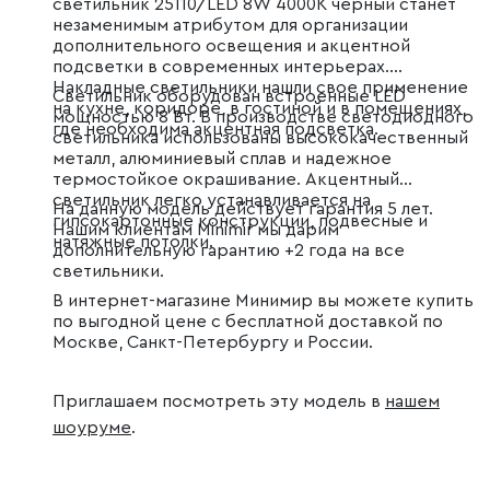
светильник 25110/LED 8W 4000K черный станет
незаменимым атрибутом для организации
дополнительного освещения и акцентной
подсветки в современных интерьерах.
Накладные светильники нашли свое применение
Светильник оборудован встроенные LED
на кухне, коридоре, в гостиной и в помещениях,
мощностью 8 Вт. В производстве светодиодного
где необходима акцентная подсветка.
светильника использованы высококачественный
металл, алюминиевый сплав и надежное
термостойкое окрашивание. Акцентный
светильник легко устанавливается на
На данную модель действует гарантия 5 лет.
гипсокартонные конструкции, подвесные и
Нашим клиентам Minimir мы дарим
натяжные потолки.
дополнительную гарантию +2 года на все
светильники.
В интернет-магазине Минимир вы можете купить
по выгодной цене с бесплатной доставкой по
Москве, Санкт-Петербургу и России.
Приглашаем посмотреть эту модель в
нашем
шоуруме
.