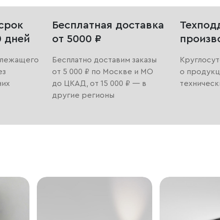
срок
Бесплатная доставка
Техпод
0 дней
от 5000 ₽
произв
длежащего
Бесплатно доставим заказы
Круглосут
ез
от 5 000 ₽ по Москве и МО
о продукц
них
до ЦКАД, от 15 000 ₽ — в
техническ
другие регионы