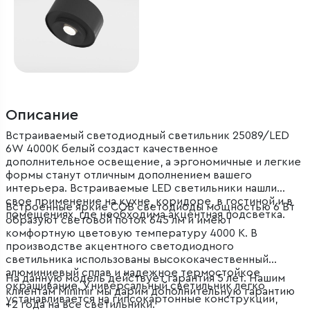
Описание
Встраиваемый светодиодный светильник 25089/LED
6W 4000K белый создаст качественное
дополнительное освещение, а эргономичные и легкие
формы станут отличным дополнением вашего
интерьера. Встраиваемые LED светильники нашли
свое применение на кухне, коридоре, в гостиной и в
Встроенные яркие COB светодиоды мощностью 6 Вт
помещениях, где необходима акцентная подсветка.
образуют световой поток 645 лм и имеют
комфортную цветовую температуру 4000 К. В
производстве акцентного светодиодного
светильника использованы высококачественный
алюминиевый сплав и надежное термостойкое
На данную модель действует гарантия 5 лет. Нашим
окрашивание. Универсальный светильник легко
клиентам Minimir мы дарим дополнительную гарантию
устанавливается на гипсокартонные конструкции,
+2 года на все светильники.