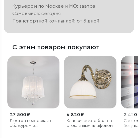
Курьером по Москве и МО: завтра
Самовывоз: сегодня
Транспортной компанией: от 3 дней
С этим товаром покупают
27 500 ₽
4 820 ₽
2 420
Люстра подвесная с
Классическое бра со
Светод
абажуром и
стеклянным плафоном
Бегуща
хрусталем
7,2 Вт
5050 I