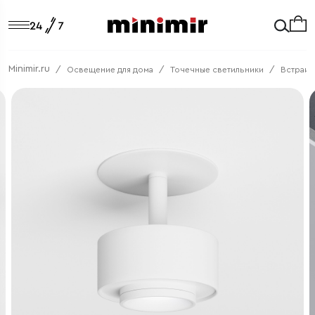
Minimir.ru
Освещение для дома
Точечные светильники
Встраив