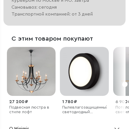
Курьером по Москве и МО: завтра
Самовывоз: сегодня
Транспортной компанией: от 3 дней
С этим товаром покупают
27 200 ₽
1 780 ₽
6 900 
Подвесная люстра в
Пылевлагозащищенный
Потол
стиле лофт
светодиодный
светил
светильник 15W
4200K IP65
О Minimir