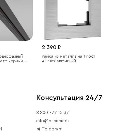
2 390 ₽
однофазный
Рамка из металла на 1 пост
етр черный (с
АluMax алюминий
 и заглушкой)
Консультация 24/7
8 800 777 15 37
info@minimir.ru
l
Telegram