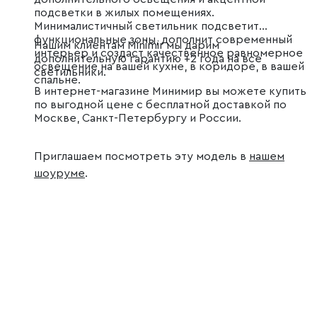
подсветки в жилых помещениях.
Минималистичный светильник подсветит
функциональные зоны, дополнит современный
Нашим клиентам Minimir мы дарим
интерьер и создаст качественное равномерное
дополнительную гарантию +2 года на все
освещение на вашей кухне, в коридоре, в вашей
светильники.
спальне.
В интернет-магазине Минимир вы можете купить
по выгодной цене с бесплатной доставкой по
Москве, Санкт-Петербургу и России.
Приглашаем посмотреть эту модель в
нашем
шоуруме
.