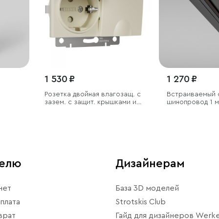
1 530 ₽
1 270 ₽
Розетка двойная влагозащ. с
Встраиваемый 
зазем. с защит. крышками и
шинопровод 1 м
шторками (слоновая кость)
вводом питания
телю
Дизайнерам
нет
База 3D моделей
плата
Strotskis Club
врат
Гайд для дизайнеров Werke