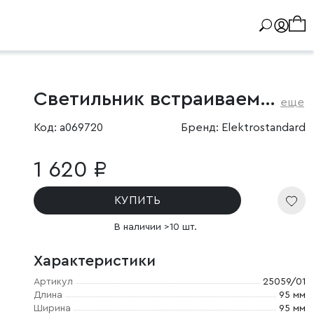
Светильник встраиваемый Side GU10 белый
еще
Код: a069720
Бренд: Elektrostandard
1 620 ₽
КУПИТЬ
В наличии >10 шт.
Характеристики
Артикул
25059/01
Длина
95 мм
Ширина
95 мм