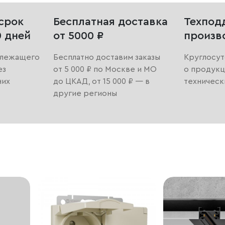
срок
Бесплатная доставка
Техпод
0 дней
от 5000 ₽
произв
длежащего
Бесплатно доставим заказы
Круглосут
ез
от 5 000 ₽ по Москве и МО
о продукц
них
до ЦКАД, от 15 000 ₽ — в
техническ
другие регионы