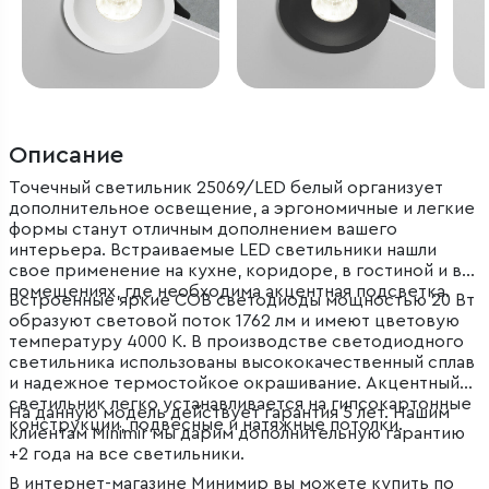
Описание
Точечный светильник 25069/LED белый организует
дополнительное освещение, а эргономичные и легкие
формы станут отличным дополнением вашего
интерьера. Встраиваемые LED светильники нашли
свое применение на кухне, коридоре, в гостиной и в
помещениях, где необходима акцентная подсветка.
Встроенные яркие COB светодиоды мощностью 20 Вт
образуют световой поток 1762 лм и имеют цветовую
температуру 4000 К. В производстве светодиодного
светильника использованы высококачественный сплав
и надежное термостойкое окрашивание. Акцентный
светильник легко устанавливается на гипсокартонные
На данную модель действует гарантия 5 лет. Нашим
конструкции, подвесные и натяжные потолки.
клиентам Minimir мы дарим дополнительную гарантию
+2 года на все светильники.
В интернет-магазине Минимир вы можете купить по