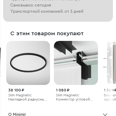
Самовывоз: сегодня
Транспортной компанией: от 3 дней
С этим товаром покупают
38 100 ₽
1 080 ₽
1 360 
Slim Magnetic
Slim Magnetic
Выклю
Накладной радиусный
Коннектор угловой
однок
шинопровод черный ⌀
внутренний для
проход
1200мм 85161/00
встраиваемого
подсв
шинопровода под ГКЛ
(дымча
О Minimir
9,5мм черный