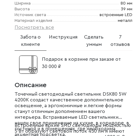
Ширина
80 мм
Высота
39 мм
Источник света
встроенные LED
Материал изделия
металл
Посмотреть все
Забота о
Инструкция
Сделать
7
клиенте
умным
отзывов
Подарок в корзине при заказе от
30 000 ₽
Описание
Точечный светодиодный светильник DSK80 5W
4200K создаст качественное дополнительное
освещение, а эргономичные и легкие формы
станут отличным дополнением вашего
интерьера. Встраиваемые LED светильники
нашли свое применение на кухне, в коридоре, в
Встроенные яркие SMD светодиоды мощностью
гостиной и в помещениях, где необходима
5 Вт образуют световой поток 450 лм и имеют
акцентная подсветка.