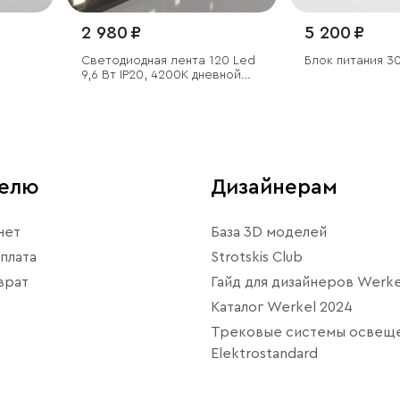
2 980 ₽
5 200 ₽
Светодиодная лента 120 Led
Блок питания 3
9,6 Вт IP20, 4200K дневной
белый, 5 м
телю
Дизайнерам
нет
База 3D моделей
плата
Strotskis Club
врат
Гайд для дизайнеров Werke
Каталог Werkel 2024
Трековые системы освещ
Elektrostandard