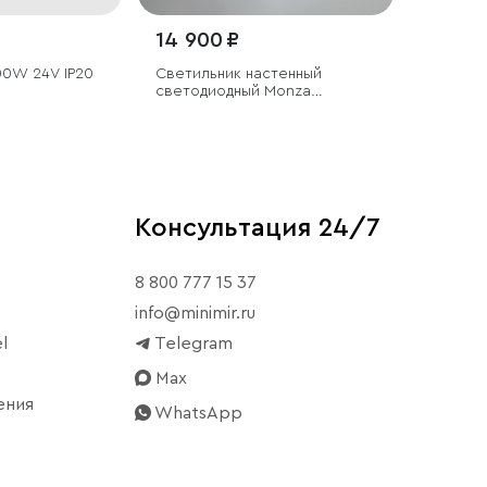
14 900 ₽
00W 24V IP20
Светильник настенный
светодиодный Monza
бронза/латунь
Консультация 24/7
8 800 777 15 37
info@minimir.ru
l
Telegram
Max
ения
WhatsApp