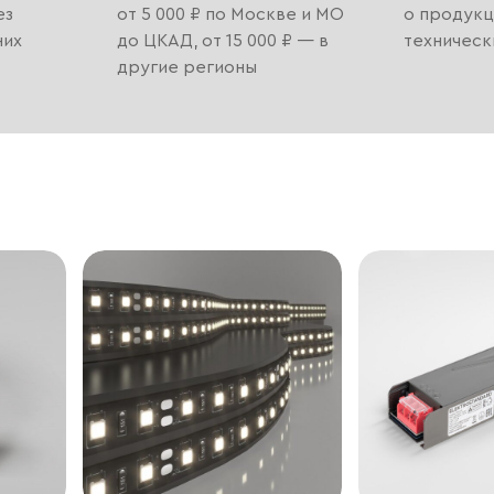
ез
от 5 000 ₽ по Москве и МО
о продукц
них
до ЦКАД, от 15 000 ₽ — в
техническ
другие регионы