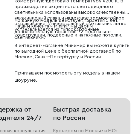
комфортную цветовую температуру 4200 К. В
производстве акцентного светодиодного
светильника использованы высококачественный
алюминиевый сплав и надежное термостойкое
На данную модель действует гарантия 5 лет.
окрашивание. Универсальный светильник легко
Нашим клиентам Minimir мы дарим
устанавливается на гипсокартонные
дополнительную гарантию +2 года на все
конструкции, подвесные и натяжные потолки.
светильники.
В интернет-магазине Минимир вы можете купить
по выгодной цене с бесплатной доставкой по
Москве, Санкт-Петербургу и России.
Приглашаем посмотреть эту модель в
нашем
шоуруме
.
держка от
Быстрая доставка
одителя 24/7
по России
очная консультация
Курьером по Москве и МО: