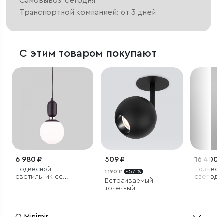
Самовывоз: сегодня
Транспортной компанией: от 3 дней
С этим товаром покупают
6 980 ₽
509 ₽
16 400
Подвесной
Подве
1 190 ₽
- 57 %
светильник со
свето
Встраиваемый
стеклянным плафоном
светил
точечный
светодиодный
светильник
О Minimir