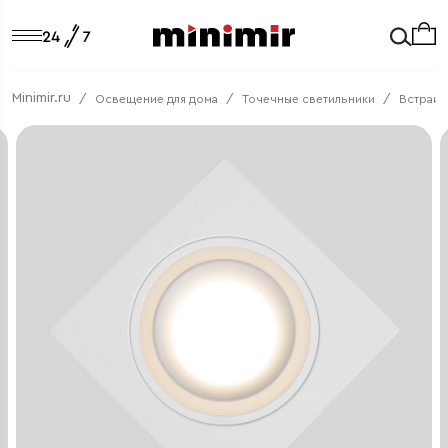
Minimir.ru
Освещение для дома
Точечные светильники
Встраив