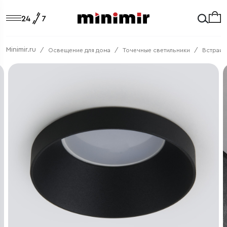
Minimir.ru
Освещение для дома
Точечные светильники
Встраив