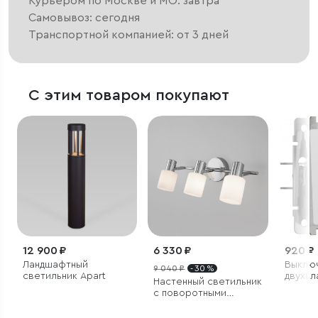
Курьером по Москве и МО: завтра
Самовывоз: сегодня
Транспортной компанией: от 3 дней
С этим товаром покупают
12 900 ₽
6 330 ₽
920 ₽
Ландшафтный
Выклю
9 040 ₽
- 30 %
светильник Apart
двухк
Настенный светильник
(белый
с поворотными
плафонами