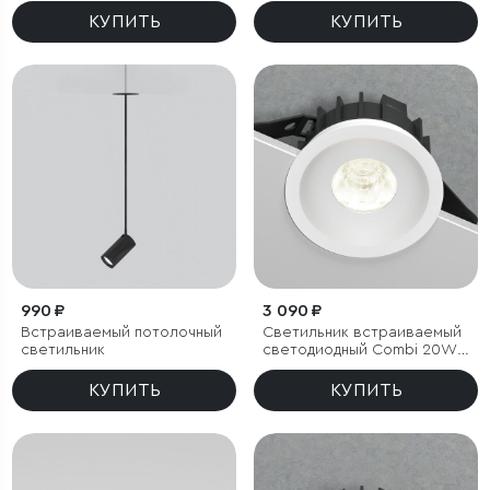
Tetro 10W 3000K черный
Tetro 10W 4000K черный
КУПИТЬ
КУПИТЬ
IP44
IP44
990 ₽
3 090 ₽
Встраиваемый потолочный
Светильник встраиваемый
светильник
светодиодный Combi 20W
4000K белый
КУПИТЬ
КУПИТЬ