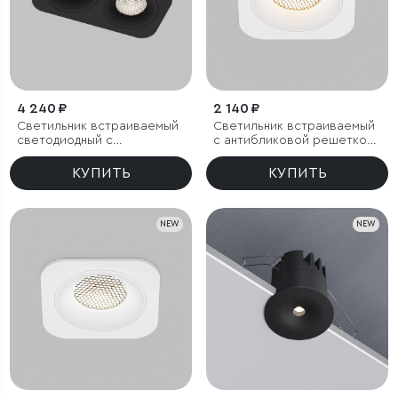
4 240 ₽
2 140 ₽
Светильник встраиваемый
Светильник встраиваемый
светодиодный с
с антибликовой решеткой
антибликовой решеткой
Tetro 10W 3000K белый
Tetro 20W 4000K черный
IP44
КУПИТЬ
КУПИТЬ
IP44
NEW
NEW