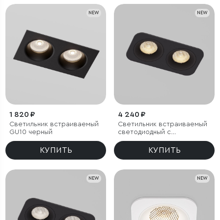
NEW
NEW
1 820 ₽
4 240 ₽
Светильник встраиваемый
Светильник встраиваемый
GU10 черный
светодиодный с
антибликовой решеткой
Tetro 20W 3000K черный
КУПИТЬ
КУПИТЬ
IP44
NEW
NEW