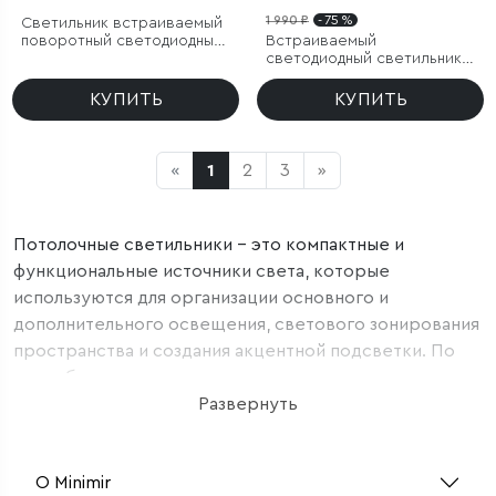
1 990 ₽
- 75 %
Светильник встраиваемый
поворотный светодиодный
Встраиваемый
Spot 7W 4000K белый
светодиодный светильник
Diffe белый/черный
КУПИТЬ
КУПИТЬ
«
1
2
3
»
Потолочные светильники – это компактные и
функциональные источники света, которые
используются для организации основного и
дополнительного освещения, светового зонирования
пространства и создания акцентной подсветки. По
способу монтажа потолочные светильники делятся на
три группы: встраиваемые, накладные и подвесные.
Развернуть
Наиболее распространенным и универсальным
видом являются встраиваемые светильники. Они
О Minimir
удобны и просты в монтаже. Встраиваемые модели