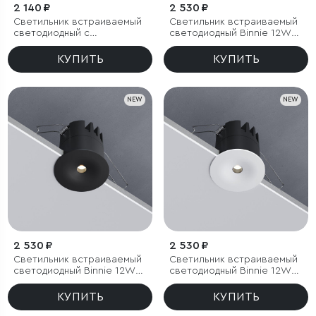
2 140 ₽
2 530 ₽
Светильник встраиваемый
Светильник встраиваемый
светодиодный с
светодиодный Binnie 12W
антибликовой решеткой
4000K черный
Tetro 10W 4000K белый
КУПИТЬ
КУПИТЬ
IP44
NEW
NEW
2 530 ₽
2 530 ₽
Светильник встраиваемый
Светильник встраиваемый
светодиодный Binnie 12W
светодиодный Binnie 12W
3000K черный
4000K белый
КУПИТЬ
КУПИТЬ