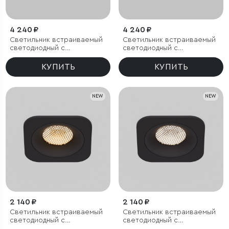
4 240 ₽
4 240 ₽
Светильник встраиваемый
Светильник встраиваемый
светодиодный с
светодиодный с
антибликовой решеткой
антибликовой решеткой
Tetro 20W 3000K белый
Tetro 20W 4000K белый
КУПИТЬ
КУПИТЬ
IP44
IP44
NEW
NEW
2 140 ₽
2 140 ₽
Светильник встраиваемый
Светильник встраиваемый
светодиодный с
светодиодный с
антибликовой решеткой
антибликовой решеткой