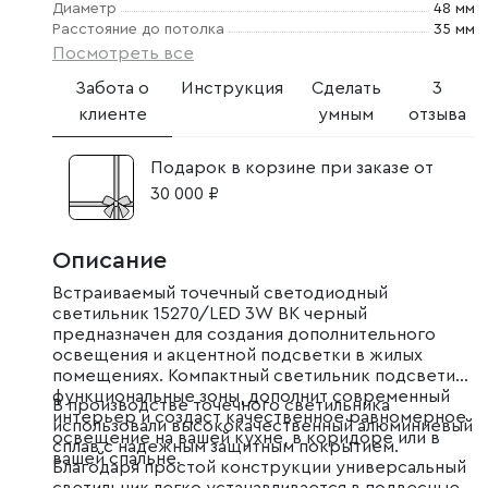
Диаметр
48 мм
Расстояние до потолка
35 мм
Посмотреть все
Забота о
Инструкция
Сделать
3
клиенте
умным
отзыва
Подарок в корзине при заказе от
30 000 ₽
Описание
Встраиваемый точечный светодиодный
светильник 15270/LED 3W BK черный
предназначен для создания дополнительного
освещения и акцентной подсветки в жилых
помещениях. Компактный светильник подсветит
функциональные зоны, дополнит современный
В производстве точечного светильника
интерьер и создаст качественное равномерное
использовали высококачественный алюминиевый
освещение на вашей кухне, в коридоре или в
сплав с надежным защитным покрытием.
вашей спальне.
Благодаря простой конструкции универсальный