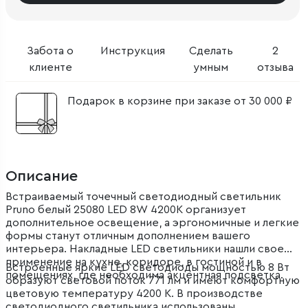
Забота о
Инструкция
Сделать
2
клиенте
умным
отзыва
Подарок в корзине при заказе от 30 000 ₽
Описание
Встраиваемый точечный светодиодный светильник
Pruno белый 25080 LED 8W 4200K организует
дополнительное освещение, а эргономичные и легкие
формы станут отличным дополнением вашего
интерьера. Накладные LED светильники нашли свое
применение на кухне, коридоре, в гостиной и в
Встроенные яркие LED светодиоды мощностью 8 Вт
помещениях, где необходима акцентная подсветка.
образуют световой поток 771 лм и имеют комфортную
цветовую температуру 4200 К. В производстве
светодиодного светильника использованы