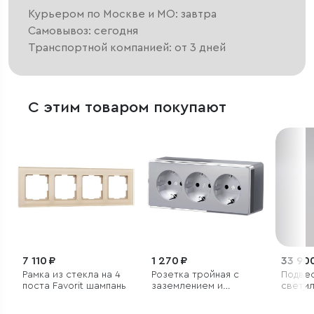
Курьером по Москве и МО: завтра
Самовывоз: сегодня
Транспортной компанией: от 3 дней
С этим товаром покупают
7 110 ₽
1 270 ₽
33 90
Рамка из стекла на 4
Розетка тройная с
Подве
поста Favorit шампань
заземлением и
светил
шторками Gallant
серебряный