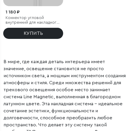
1 180 ₽
Коннектор угловой
внутренний для накладного
шинопровода латунь
85225/00 система Лайн
КУПИТЬ
В мире, где каждая деталь интерьера имеет
значение, освещение становится не просто
источником света, а мощным инструментом создания
атмосферы и стиля. Среди множества решений для
трекового освещения особое место занимает
система Line Magnetic, выполненная в благородном
латунном цвете. Эта накладная система – идеальное
сочетание эстетики, функциональности и
долговечности, способное преобразить любое
пространство. Что делает эту систему такой