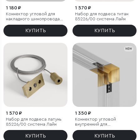
1 180 ₽
1 570 ₽
Коннектор угловой для
Набор для подвеса титан
накладного шинопровода
85226/00 система Лайн
латунь 85224/00 система
Лайн
КУПИТЬ
КУПИТЬ
NEW
1 570 ₽
1 350 ₽
Набор для подвеса латунь
Коннектор угловой
85226/00 система Лайн
внутренний для
встраиваемого
шинопровода латунь
КУПИТЬ
КУПИТЬ
85245/00 система Лайн