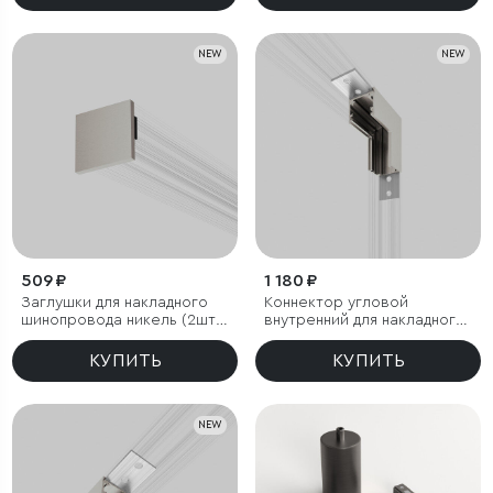
85009/00 система Лайн
NEW
NEW
509 ₽
1 180 ₽
Заглушки для накладного
Коннектор угловой
шинопровода никель (2шт)
внутренний для накладного
85230/00 система Лайн
шинопровода никель
85225/00система Лайн
КУПИТЬ
КУПИТЬ
NEW