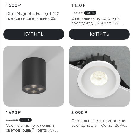
1 500 ₽
1 140 ₽
1 630 ₽
- 30 %
: Slim Magnetic Full light N01
Трековый светильник 22W
Светильник потолочный
4200K 85026/01
светодиодный Apex 7W
4000K черный
КУПИТЬ
КУПИТЬ
1 490 ₽
3 090 ₽
2 970 ₽
- 50 %
Светильник встраиваемый
Светильник потолочный
светодиодный Combi 20W
светодиодный Points 7W
4000K белый