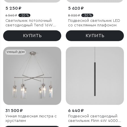
5 250 ₽
5 620 ₽
6 560 ₽
- 20 %
8 020 ₽
- 30 %
Светильник потолочный
Подвесной светильник LED
светодиодный Tend 16W
со стеклянным плафоном
4000K белый
КУПИТЬ
КУПИТЬ
УМНЫЙ ДОМ
31 500 ₽
6 440 ₽
Умная подвесная люстра с
Подвесной светодиодный
хрусталем
светильник Flinn 4W 4000К
черный