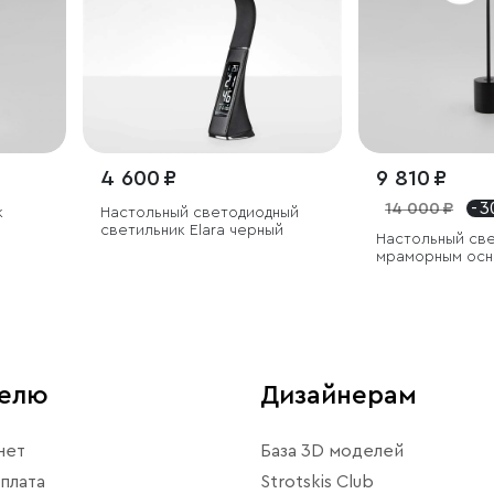
4 600 ₽
9 810 ₽
14 000 ₽
- 3
к
Настольный светодиодный
светильник Elara черный
Настольный све
мраморным осн
телю
Дизайнерам
нет
База 3D моделей
плата
Strotskis Club