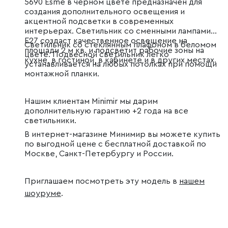
5690 Esme в черном цвете предназначен для
создания дополнительного освещения и
акцентной подсветки в современных
интерьерах. Светильник со сменными лампами
E27 создаст качественное освещение на
Светильник со стеклянным плафоном в беломом
площади 2 м кв. и подсветит рабочие зоны на
цвете. Подвесной светильник легко
кухне, в гостиной, в кабинете и в других местах.
устанавливается на любых потолках при помощи
монтажной планки.
Нашим клиентам Minimir мы дарим
дополнительную гарантию +2 года на все
светильники.
В интернет-магазине Минимир вы можете купить
по выгодной цене с бесплатной доставкой по
Москве, Санкт-Петербургу и России.
Приглашаем посмотреть эту модель в
нашем
шоуруме
.