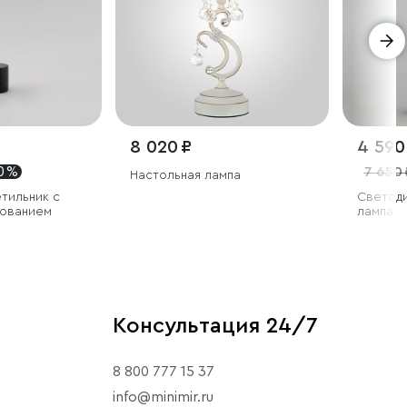
8 020 ₽
4 590
0 %
7 650 
Настольная лампа
тильник с
Светоди
ованием
лампа
Консультация 24/7
8 800 777 15 37
info@minimir.ru