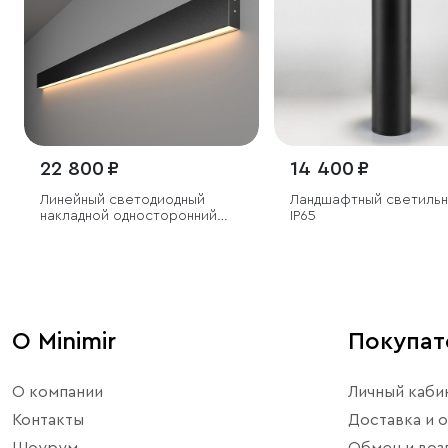
22 800 ₽
14 400 ₽
Линейный светодиодный
Ландшафтный светильн
накладной односторонний
IP65
светильник 128см 25Вт
3000К черный
О Minimir
Покупа
О компании
Личный каби
Контакты
Доставка и о
Шоурум
Обмен и воз