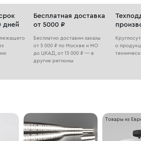
срок
Бесплатная доставка
Техпод
0 дней
от 5000 ₽
произв
длежащего
Бесплатно доставим заказы
Круглосут
ез
от 5 000 ₽ по Москве и МО
о продукц
них
до ЦКАД, от 15 000 ₽ — в
техническ
другие регионы
Товары из Ев