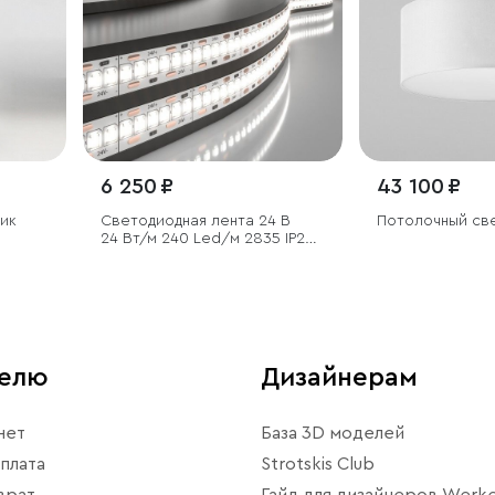
6 250 ₽
43 100 ₽
ик
Светодиодная лента 24 В
Потолочный св
24 Вт/м 240 Led/м 2835 IP20,
дневной белый 4200K, 5 м
телю
Дизайнерам
нет
База 3D моделей
плата
Strotskis Club
врат
Гайд для дизайнеров Werke