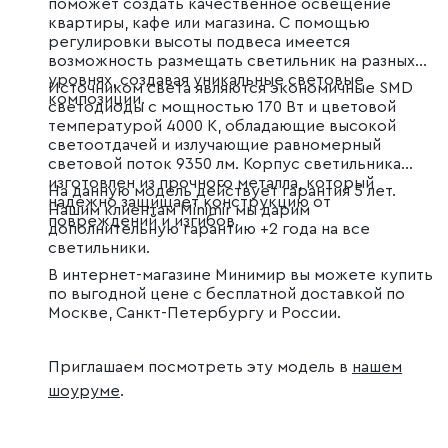
поможет создать качественное освещение
квартиры, кафе или магазина. С помощью
регулировки высоты подвеса имеется
возможность размещать светильник на разных
уровнях, создавая уникальные световые
Источником света являются экономичные SMD
композиции.
светодиоды с мощностью 170 Вт и цветовой
температурой 4000 К, обладающие высокой
светоотдачей и излучающие равномерный
световой поток 9350 лм. Корпус светильника
изготовлен из прочного металла, который
На данную модель действует гарантия 5 лет.
надежно защищает конструкцию от
Нашим клиентам Minimir мы дарим
повреждений и изгибов.
дополнительную гарантию +2 года на все
светильники.
В интернет-магазине Минимир вы можете купить
по выгодной цене с бесплатной доставкой по
Москве, Санкт-Петербургу и России.
Приглашаем посмотреть эту модель в
нашем
шоуруме
.