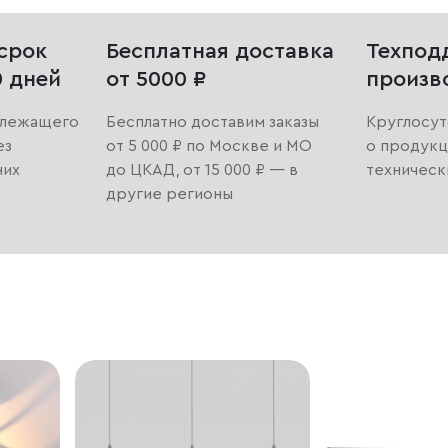
срок
Бесплатная доставка
Техпод
0 дней
от 5000 ₽
произв
длежащего
Бесплатно доставим заказы
Круглосут
ез
от 5 000 ₽ по Москве и МО
о продукц
них
до ЦКАД, от 15 000 ₽ — в
техническ
другие регионы