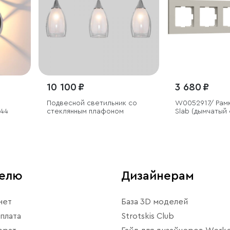
10 100 ₽
3 680 ₽
Подвесной светильник со
W0052917/ Рамк
P44
стеклянным плафоном
Slab (дымчатый
телю
Дизайнерам
нет
База 3D моделей
плата
Strotskis Club