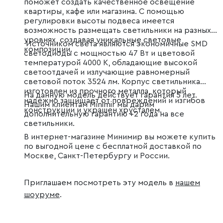
поможет создать качественное освещение
квартиры, кафе или магазина. С помощью
регулировки высоты подвеса имеется
возможность размещать светильники на разных
уровнях, создавая уникальные световые
Источником света являются экономичные SMD
композиции.
светодиоды с мощностью 47 Вт и цветовой
температурой 4000 К, обладающие высокой
светоотдачей и излучающие равномерный
световой поток 3524 лм. Корпус светильника
изготовлен из прочного металла, который
На данную модель действует гарантия 5 лет.
надежно защищает от повреждений и изгибов
Нашим клиентам Minimir мы дарим
конструкции и украшен хрусталем.
дополнительную гарантию +2 года на все
светильники.
В интернет-магазине Минимир вы можете купить
по выгодной цене с бесплатной доставкой по
Москве, Санкт-Петербургу и России.
Приглашаем посмотреть эту модель в
нашем
шоуруме
.