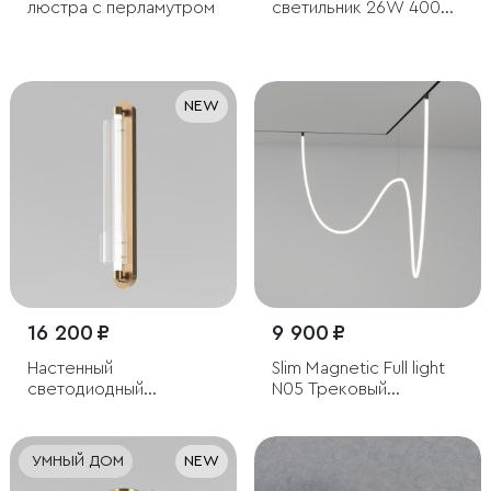
люстра с перламутром
светильник 26W 4000K
Most чёрный
NEW
16 200 ₽
9 900 ₽
Настенный
Slim Magnetic Full light
светодиодный
N05 Трековый
светильник с
светильник 100W
регулировкой
4200K 85028/01
цветовой температуры
УМНЫЙ ДОМ
NEW
2700/3000/4200 К