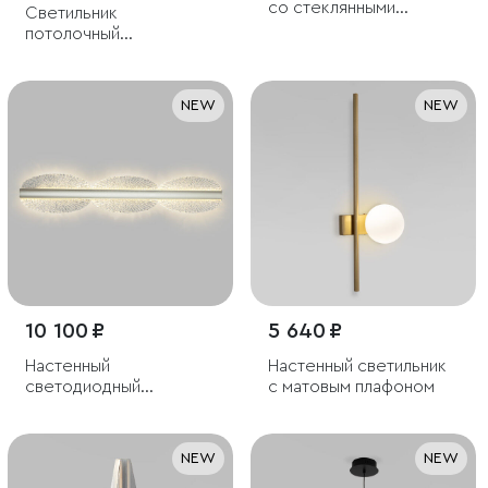
со стеклянными
Светильник
плафонами
потолочный
светодиодный Trio 8W
3000K белый
NEW
NEW
10 100 ₽
5 640 ₽
Настенный
Настенный светильник
светодиодный
с матовым плафоном
светильник
NEW
NEW