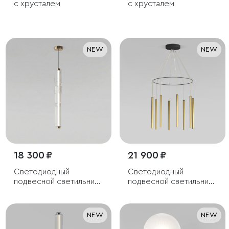
с хрусталем
с хрусталем
NEW
NEW
18 300 ₽
21 900 ₽
Светодиодный
Светодиодный
подвесной светильник
подвесной светильник
с регулировкой
в цвете латунь
цветовой температуры
2700/3000/4200 К
NEW
NEW