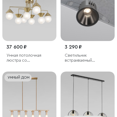
37 600 ₽
3 290 ₽
Умная потолочная
Светильник
люстра со
встраиваемый
стеклянными
светодиодный Forte
фактурными плафонами
15W 4000K титан
УМНЫЙ ДОМ