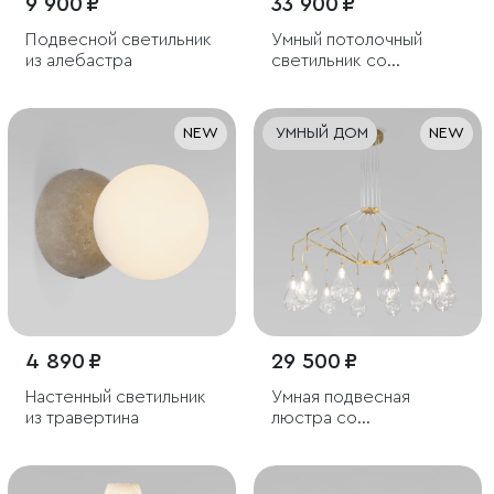
9 900 ₽
33 900 ₽
Подвесной светильник
Умный потолочный
из алебастра
светильник со
стеклянными
плафонами под
лампочку G9
NEW
УМНЫЙ ДОМ
NEW
4 890 ₽
29 500 ₽
Настенный светильник
Умная подвесная
из травертина
люстра со
стеклянными
плафонами