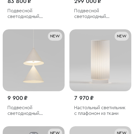
83 800 ₽
299 000 ₽
Подвесной
Подвесной
светодиодный
светодиодный
светильник из
светильник с пультом
алебастра
управления
NEW
NEW
9 900 ₽
7 970 ₽
Подвесной
Настольный светильник
светодиодный
с плафоном из ткани
светильник
NEW
NEW