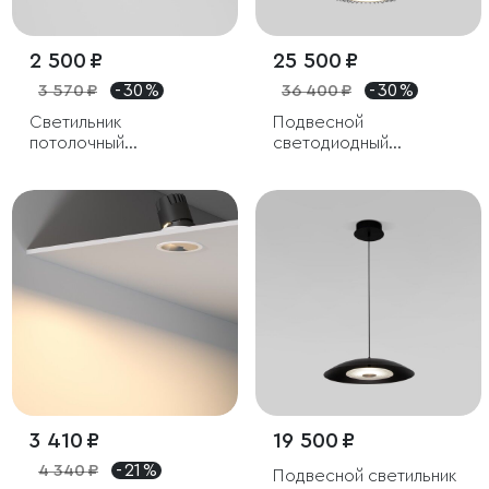
2 500 ₽
25 500 ₽
3 570 ₽
- 30 %
36 400 ₽
- 30 %
Светильник
Подвесной
потолочный
светодиодный
светодиодный Tend
светильник
9W 4000K черный
3 410 ₽
19 500 ₽
4 340 ₽
- 21 %
Подвесной светильник