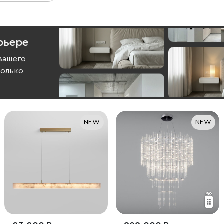
рьере
вашего
колько
NEW
NEW