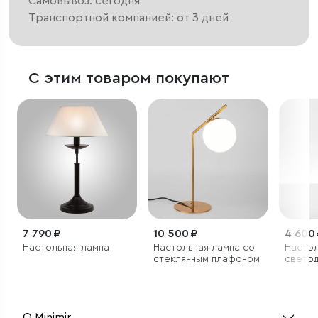
Самовывоз: сегодня
Транспортной компанией: от 3 дней
С этим товаром покупают
7 790 ₽
10 500 ₽
4 600
Настольная лампа
Настольная лампа со
Насто
стеклянным плафоном
свето
светил
черны
О Minimir