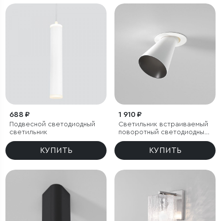
688 ₽
1 910 ₽
Подвесной светодиодный
Светильник встраиваемый
светильник
поворотный светодиодный
с антибликовой решеткой
Bell 8W 4000K белый
КУПИТЬ
КУПИТЬ