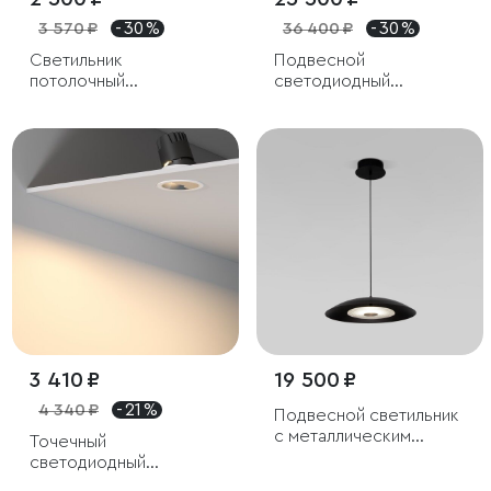
3 570 ₽
- 30 %
36 400 ₽
- 30 %
Светильник
Подвесной
потолочный
светодиодный
светодиодный Tend
светильник
9W 4000K черный
3 410 ₽
19 500 ₽
4 340 ₽
- 21 %
Подвесной светильник
с металлическим
Точечный
плафоном
светодиодный
светильник 10W 3000K