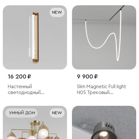
NEW
16 200 ₽
9 900 ₽
Настенный
Slim Magnetic Full light
светодиодный
N05 Трековый
светильник с
светильник 100W
регулировкой
4200K 85028/01
цветовой температуры
УМНЫЙ ДОМ
NEW
2700/3000/4200 К