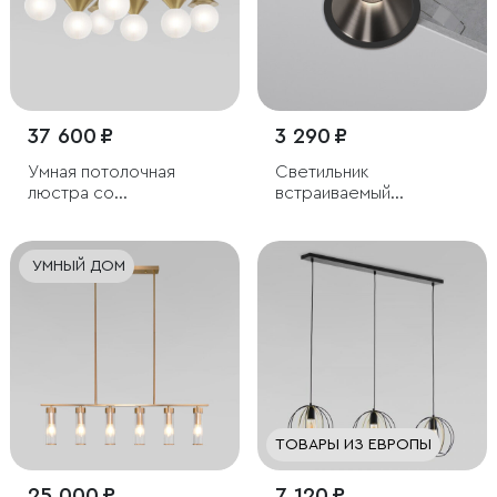
37 600 ₽
3 290 ₽
Умная потолочная
Светильник
люстра со
встраиваемый
стеклянными
светодиодный Forte
фактурными плафонами
15W 4000K титан
УМНЫЙ ДОМ
ТОВАРЫ ИЗ ЕВРОПЫ
25 000 ₽
7 120 ₽