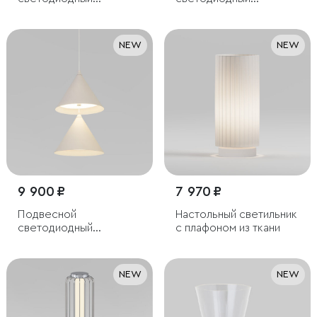
светильник из
светильник с пультом
алебастра
управления
NEW
NEW
9 900 ₽
7 970 ₽
Подвесной
Настольный светильник
светодиодный
с плафоном из ткани
светильник
NEW
NEW