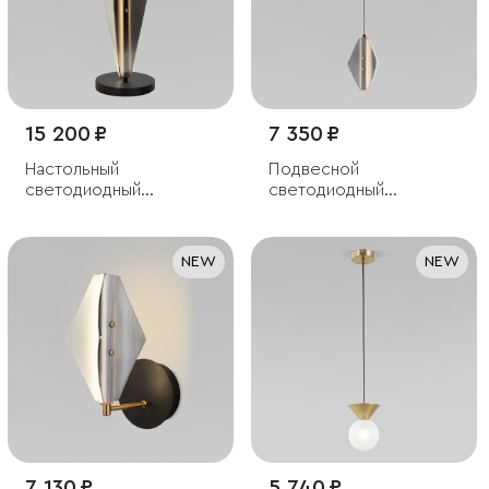
15 200 ₽
7 350 ₽
Настольный
Подвесной
светодиодный
светодиодный
светильник со
светильник со
стеклянным плафоном
стеклянным плафоном
NEW
NEW
7 130 ₽
5 740 ₽