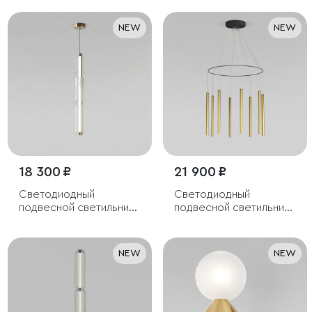
NEW
NEW
18 300 ₽
21 900 ₽
Светодиодный
Светодиодный
подвесной светильник
подвесной светильник
с регулировкой
в цвете латунь
цветовой температуры
2700/3000/4200 К
NEW
NEW