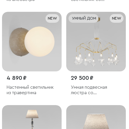
стеклянными
плафонами под
лампочку G9
NEW
УМНЫЙ ДОМ
NEW
4 890 ₽
29 500 ₽
Настенный светильник
Умная подвесная
из травертина
люстра со
стеклянными
плафонами