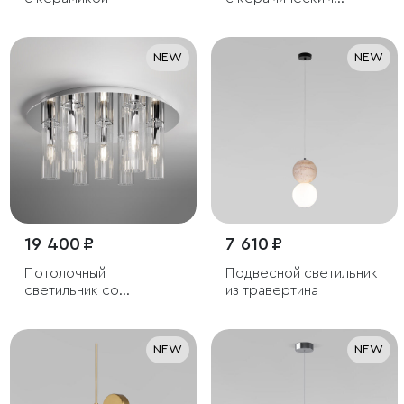
декором
NEW
NEW
19 400 ₽
7 610 ₽
Потолочный
Подвесной светильник
светильник со
из травертина
стеклянными
плафонами
NEW
NEW