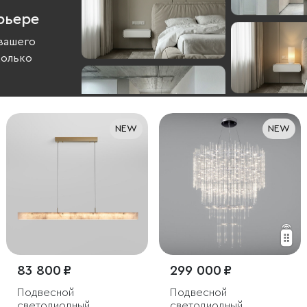
рьере
вашего
колько
NEW
NEW
83 800 ₽
299 000 ₽
Подвесной
Подвесной
светодиодный
светодиодный