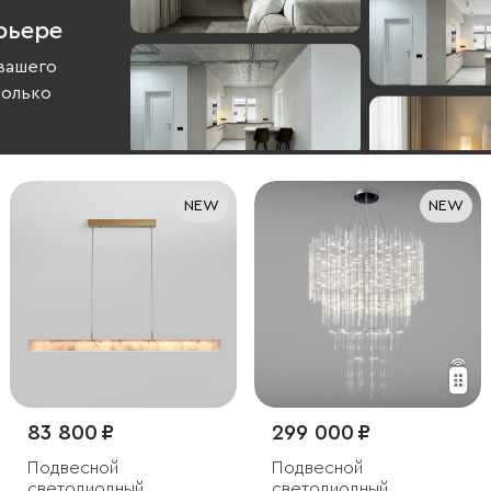
рьере
вашего
колько
NEW
NEW
83 800 ₽
299 000 ₽
Подвесной
Подвесной
светодиодный
светодиодный