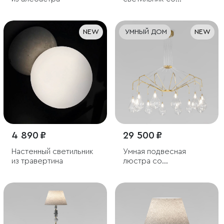
стеклянными
плафонами под
лампочку G9
NEW
УМНЫЙ ДОМ
NEW
4 890 ₽
29 500 ₽
Настенный светильник
Умная подвесная
из травертина
люстра со
стеклянными
плафонами