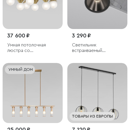
37 600 ₽
3 290 ₽
Умная потолочная
Светильник
люстра со
встраиваемый
стеклянными
светодиодный Forte
фактурными плафонами
15W 4000K титан
УМНЫЙ ДОМ
ТОВАРЫ ИЗ ЕВРОПЫ
25 000 ₽
7 120 ₽