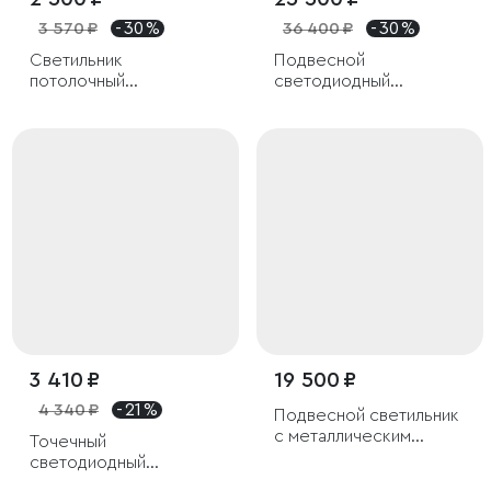
3 570 ₽
- 30 %
36 400 ₽
- 30 %
Светильник
Подвесной
потолочный
светодиодный
светодиодный Tend
светильник
9W 4000K черный
3 410 ₽
19 500 ₽
4 340 ₽
- 21 %
Подвесной светильник
с металлическим
Точечный
плафоном
светодиодный
светильник 10W 3000K