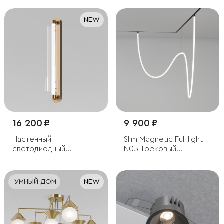
NEW
16 200 ₽
9 900 ₽
Настенный
Slim Magnetic Full light
светодиодный
N05 Трековый
светильник с
светильник 100W
регулировкой
4200K 85028/01
цветовой температуры
УМНЫЙ ДОМ
NEW
2700/3000/4200 К