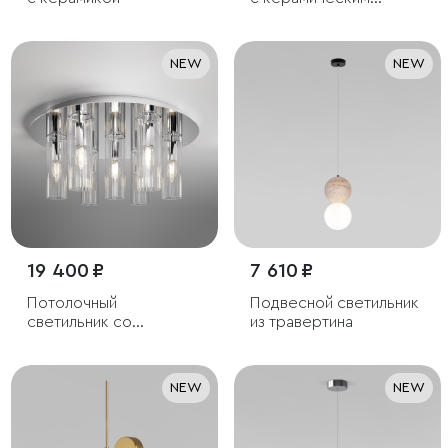
декором
NEW
NEW
19 400 ₽
7 610 ₽
Потолочный
Подвесной светильник
светильник со
из травертина
стеклянными
плафонами
NEW
NEW