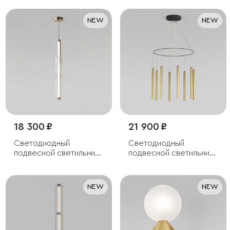
NEW
NEW
18 300 ₽
21 900 ₽
Светодиодный
Светодиодный
подвесной светильник
подвесной светильник
с регулировкой
в цвете латунь
цветовой температуры
2700/3000/4200 К
NEW
NEW