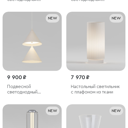
светильник из
светильник с пультом
алебастра
управления
NEW
NEW
9 900 ₽
7 970 ₽
Подвесной
Настольный светильник
светодиодный
с плафоном из ткани
светильник
NEW
NEW