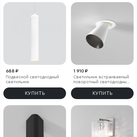
688 ₽
1 910 ₽
Подвесной светодиодный
Светильник встраиваемый
светильник
поворотный светодиодный
с антибликовой решеткой
Bell 8W 4000K белый
КУПИТЬ
КУПИТЬ