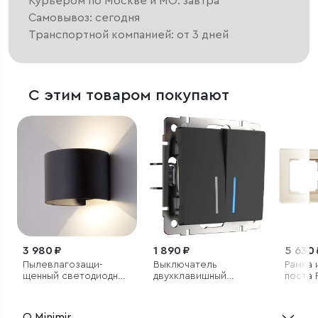
Курьером по Москве и МО: завтра
Самовывоз: сегодня
Транспортной компанией: от 3 дней
С этим товаром покупают
3 980 ₽
1 890 ₽
5 630 
Пылевлагозащи­
Выключатель
Рамка 
щенный светодиодный
двухклавишный
поста 
светильник с
проходной с
регулируемыми
подсветкой (черный
лучами Blade черный
матовый)
О Minimir