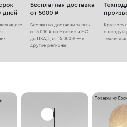
срок
Бесплатная доставка
Техпод
0 дней
от 5000 ₽
произв
длежащего
Бесплатно доставим заказы
Круглосут
ез
от 5 000 ₽ по Москве и МО
о продукц
них
до ЦКАД, от 15 000 ₽ — в
техническ
другие регионы
Товары из Ев