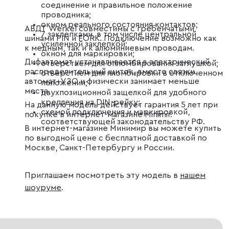
соединение и правильное положение
проводника;
окном реального состояния контактов;
АВДТ Werkel совместимы с гребенчатыми
7 заклёпками, в том числе центральной
шинами PIN и FORK. Подключение возможно как
усиленной заклёпкой;
к медным, так и к алюминиевым проводам.
окном для маркировки;
Дифавтомат устанавливается в электрический
отверстием для опломбирования заглушкой;
распределительный щиток, вместо связки
отверстием для пломбировки в отключенном
автомат+УЗО и физически занимает меньше
положении;
места.
двухпозиционной защелкой для удобного
крепления на DIN-рейку;
На данную модель действует гарантия 5 лет при
схемой подключения и маркировкой,
покупке в интернет-магазине Minimir.
соответствующей законодательству РФ.
В интернет-магазине Минимир вы можете купить
по выгодной цене с бесплатной доставкой по
Москве, Санкт-Петербургу и России.
Приглашаем посмотреть эту модель в
нашем
шоуруме
.