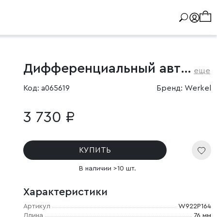
Дифференциальный автомат 1P+N 40 A 30 mA 6 kA C A
еще
Код: a065619
Бренд: Werkel
3 730 ₽
КУПИТЬ
В наличии >10 шт.
Характеристики
Артикул
W922P164
Длина
76 мм