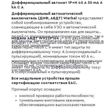
Дифференциальный автомат 1P+N 40 A 30 mA 6
kA C A
Дифференциальный автоматический
выключатель (ДИФ, АВДТ) Werkel
представляет
собой комбинированное устройство,
совмещающее в себе УЗО и автоматический
выключатель. Он предназначен как для защиты
людей от поражения электрическим током, так и
Модель АВДТ W922P164
— это двухполюсный
для защиты электрической цепи от перегрузок и
аппарат (1P+N), который обладает время токовой
коротких замыканий.
характеристикой С и имеет тип защиты по
дифференциальному току: А (синусоидальный и
пульсирующий), номинальным током 40 А и
номинальным отключающим дифференциальным
Обладает время токовой характеристикой С и
током 30 мА. Отключающая способность
имеет тип защиты по дифференциальному току:
составляет 6 кА.
А (синусоидальный и пульсирующий)
Все модульные устройства прошли
сертификацию соответствия EAC.
Прочный корпус оснащен:
кнопкой проверки работоспособности;
туннельными винтовыми зажимами,
обеспечивающими высококачественное