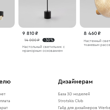
9 810 ₽
8 460 ₽
14 000 ₽
- 30 %
Настенный свет
тканевым расс
Настольный светильник с
мраморным основанием
телю
Дизайнерам
нет
База 3D моделей
плата
Strotskis Club
врат
Гайд для дизайнеров Werke