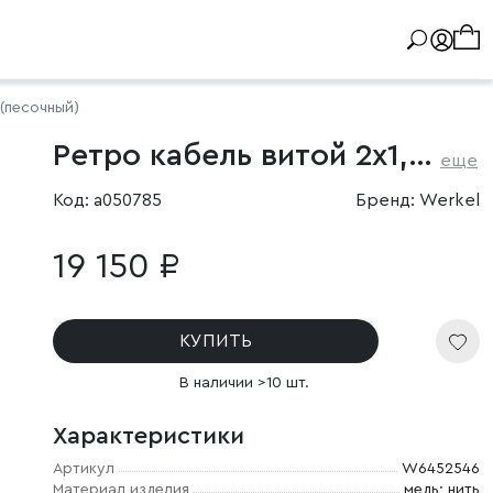
(песочный)
Ретро кабель витой 2х1,5 песочный 50 м
еще
Код: a050785
Бренд: Werkel
19 150 ₽
КУПИТЬ
В наличии >10 шт.
Характеристики
Артикул
W6452546
Материал изделия
медь; нить