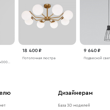
18 400 ₽
9 640 ₽
Потолочная люстра
Подвесной све
 4000K
телю
Дизайнерам
нет
База 3D моделей