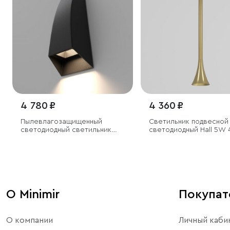
4 780 ₽
4 360 ₽
Пылевлагозащи
щенный
Светильник подвесной
светодиодный светильник
светодиодный Hall 5W
1016 Techno черный IP54
латунь
О Minimir
Покупа
О компании
Личный каби