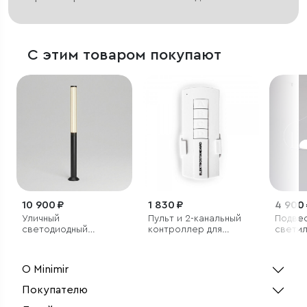
С этим товаром покупают
10 900 ₽
1 830 ₽
4 900
Уличный
Пульт и 2-канальный
Подве
светодиодный
контроллер для
светил
светильник Peak
дистанционного
3000K черный IP54
управления
освещением
О Minimir
Покупателю