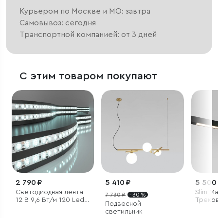
Курьером по Москве и МО: завтра
Самовывоз: сегодня
Транспортной компанией: от 3 дней
С этим товаром покупают
2 790 ₽
5 410 ₽
5 500
Светодиодная лента
Slim M
7 730 ₽
- 30 %
12 В 9,6 Вт/м 120 Led/
Треков
Подвесной
м 2835 IP65, холодный
30W 3
светильник
белый 6500K, 5 м
85034