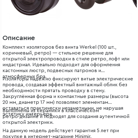
Описание
Комплект изоляторов без винта Werkel (100 шт.,
коричневый, ретро) — стильное решение для
открытой электропроводки в стиле ретро, лофт или
индастриал. Идеально подходит для оформления
кастомных люстр, подвесных патронов и
атмосферных бра.
Изоляторы надёжно фиксируют витые электрические
провода, создавая эффектный винтажный облик без
необходимости прятать проводку в стену.
Закруглённая форма и компактные размеры (высота
20 мм, диаметр 17 мм) позволяют элементам
оставаться практически незаметными, не нарушая
Выполнены из керамики в классическом
эстетику интерьера.
ретро‑дизайне и подходят для создания аутентичной
открытой электрики.
На данную модель действует гарантия 5 лет при
покупке в интернет-магазине Minimir.