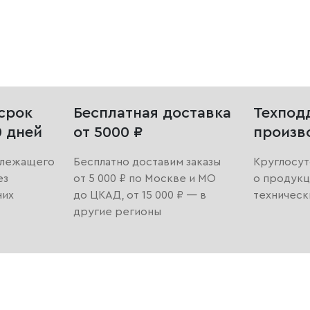
срок
Бесплатная доставка
Техпод
0 дней
от 5000 ₽
произв
длежащего
Бесплатно доставим заказы
Круглосут
ез
от 5 000 ₽ по Москве и МО
о продукц
них
до ЦКАД, от 15 000 ₽ — в
техническ
другие регионы