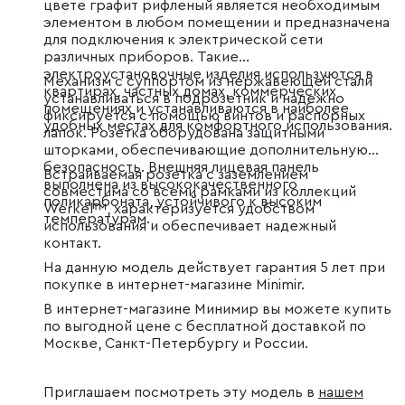
цвете графит рифленый является необходимым
элементом в любом помещении и предназначена
для подключения к электрической сети
различных приборов. Такие
электроустановочные изделия используются в
Механизм с суппортом из нержавеющей стали
квартирах, частных домах, коммерческих
устанавливаться в подрозетник и надежно
помещениях и устанавливаются в наиболее
фиксируется с помощью винтов и распорных
удобных местах для комфортного использования.
лапок. Розетка оборудована защитными
шторками, обеспечивающие дополнительную
безопасность. Внешняя лицевая панель
Встраиваемая розетка с заземлением
выполнена из высококачественного
совместима со всеми рамками из коллекций
поликарбоната, устойчивого к высоким
Werkel™, характеризуется удобством
температурам.
использования и обеспечивает надежный
контакт.
На данную модель действует гарантия 5 лет при
покупке в интернет-магазине Minimir.
В интернет-магазине Минимир вы можете купить
по выгодной цене с бесплатной доставкой по
Москве, Санкт-Петербургу и России.
Приглашаем посмотреть эту модель в
нашем