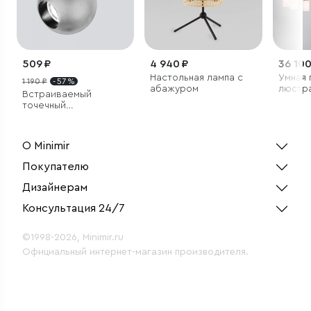
509 ₽
4 940 ₽
36 100
Настольная лампа с
Умная 
1 190 ₽
- 57 %
абажуром
люстр
Встраиваемый
стекля
точечный
плафо
светодиодный
светильник
О Minimir
Покупателю
Дизайнерам
Консультация 24/7
©1998-2026, Minimir.ru
Официальный интернет-магазин производителя.