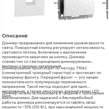
Описание
Диммер предназначен для изменения уровня яркости
света. Поворотная кнопка регулирует интенсивность
светового потока. Включение и выключение
производится нажатием на кнопку. Диммер
совместим со светодиодными диммируемыми
лампами и лампами накаливания.
Диммирование происходит по методу TRIAC
(симметричный триодный тиристор) и протекает по
переднему фронту. Передний фронт — это начало
положительного полупериода переменного
напряжения. Такой метод подходит для ламп
накаливания, а также некоторых диммируемых LED
Диммер можно использовать в тандеме с проходным
ламп.
выключателем. Для надежной и бесперебойной
работы диммера рекомендуется оставлять запас
мощности ~15% (510 Вт), при максимальной мощности