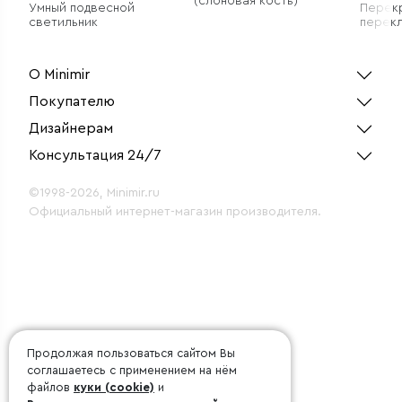
(слоновая кость)
Умный подвесной
Перек
светильник
перек
двухк
сереб
О Minimir
Покупателю
Дизайнерам
Консультация 24/7
©1998-2026, Minimir.ru
Официальный интернет-магазин производителя.
Продолжая пользоваться сайтом Вы
соглашаетесь с применением на нём
файлов
куки (cookie)
и