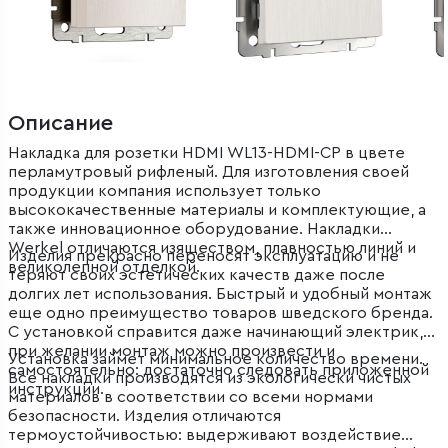
Описание
Накладка для розетки HDMI WL13-HDMI-CP в цвете
перламутровый рифленый. Для изготовления своей
продукции компания использует только
высококачественные материалы и комплектующие, а
также инновационное оборудование. Накладки
Werkel отличаются изяществом, плавностью линий и
Изделия прекрасно переносят эксплуатацию и не
великолепной отделкой.
теряют своих эстетических качеств даже после
долгих лет использования. Быстрый и удобный монтаж
еще одно преимущество товаров шведского бренда.
С установкой справится даже начинающий электрик, а
при желании монтаж можно произвести и
Установка займет минимальное количество времени.
самостоятельно: достаточно следовать приложенной
Все накладки производятся из экологически чистых
инструкции.
материалов в соответствии со всеми нормами
безопасности. Изделия отличаются
термоустойчивостью: выдерживают воздействие