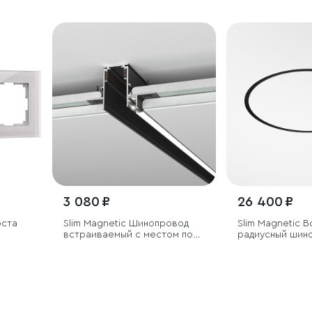
3 080 ₽
26 400 ₽
оста
Slim Magnetic Шинопровод
Slim Magnetic 
встраиваемый с местом под
радиусный шин
светодиодную ленту чёрный
черный ⌀ 800м
(2м) 85132/00