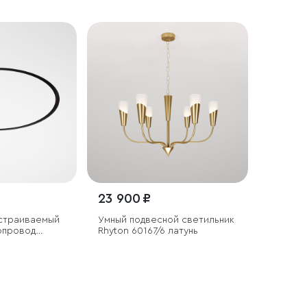
23 900 ₽
Встраиваемый
Умный подвесной светильник
опровод
Rhyton 60167/6 латунь
м 85158/00