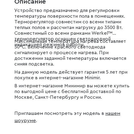
Описание
Устройство предназначено для регулировки
температуры поверхности пола в помещениях.
Терморегулятор совместим со всеми типами
теплых полов и рассчитан нагрузку до 3500 Вт.
Совместимый со всеми рамками Werkel™
терморегулятор оснащен светодиодной
Максимальная температура нагрева составляет
индикацией режимов работы.
50°C. Включение красного светодиода
сигнализирует о процессе нагрева. При
достижении заданной температуры включается
синяя подсветка.
На данную модель действует гарантия 5 лет при
покупке в интернет-магазине Minimir.
В интернет-магазине Минимир вы можете купить
по выгодной цене с бесплатной доставкой по
Москве, Санкт-Петербургу и России.
Приглашаем посмотреть эту модель в
нашем
шоуруме
.