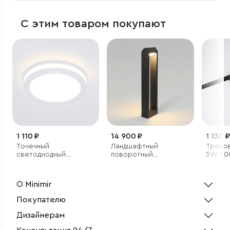
С этим товаром покупают
1 110 ₽
14 900 ₽
1 130 ₽
Точечный
Ландшафтный
Треков
светодиодный
поворотный
5W 400
светильник
светильник DORS LED
Magnet
3000K IP54
О Minimir
Покупателю
Дизайнерам