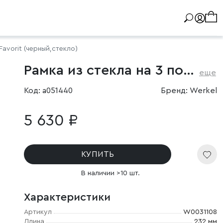
avorit (черный,стекло)
Рамка из стекла на 3 поста Favorit черный
еще
Код: a051440
Бренд: Werkel
5 630 ₽
КУПИТЬ
В наличии >10 шт.
Характеристики
Артикул
W0031108
Длина
232 мм