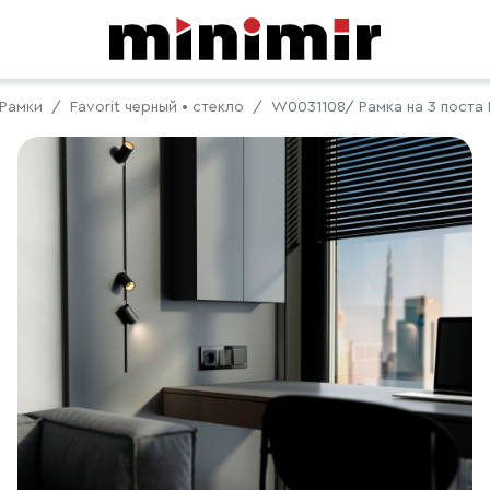
Рамки
Favorit черный • стекло
W0031108/ Рамка на 3 поста F