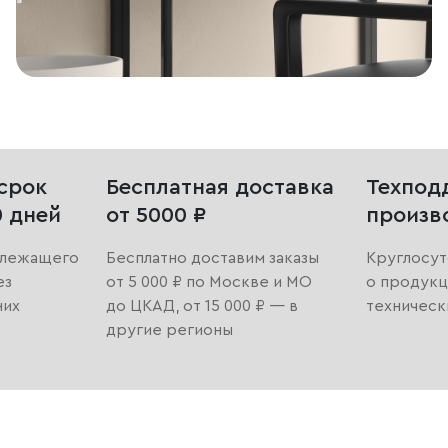
срок
Бесплатная доставка
Техпод
0 дней
от 5000 ₽
произв
длежащего
Бесплатно доставим заказы
Круглосут
ез
от 5 000 ₽ по Москве и МО
о продукц
них
до ЦКАД, от 15 000 ₽ — в
техническ
другие регионы