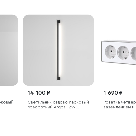
14 100 ₽
1 690 ₽
рковый
Светильник садово-парковый
Розетка четвер
l
поворотный Argos 12W
заземлением и
4000K черный
Gallant белая