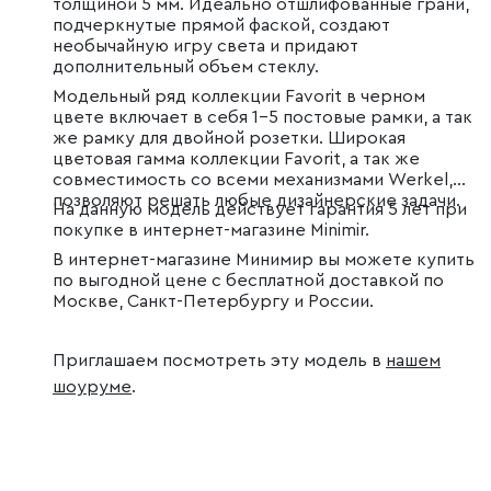
толщиной 5 мм. Идеально отшлифованные грани,
подчеркнутые прямой фаской, создают
необычайную игру света и придают
дополнительный объем стеклу.
Модельный ряд коллекции Favorit в черном
цвете включает в себя 1–5 постовые рамки, а так
же рамку для двойной розетки. Широкая
цветовая гамма коллекции Favorit, а так же
совместимость со всеми механизмами Werkel,
позволяют решать любые дизайнерские задачи.
На данную модель действует гарантия 5 лет при
покупке в интернет-магазине Minimir.
В интернет-магазине Минимир вы можете купить
по выгодной цене с бесплатной доставкой по
Москве, Санкт-Петербургу и России.
Приглашаем посмотреть эту модель в
нашем
шоуруме
.