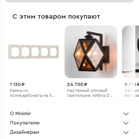
С этим товаром покупают
1 130 ₽
24 700 ₽
9 710 
Рамка из
Настенный уличный
Светил
поликарбоната на 5
светильник Ambra D
парко
постов Snabb Basic
IP33
Lands
слоновая кость
черны
О Minimir
Покупателю
Дизайнерам