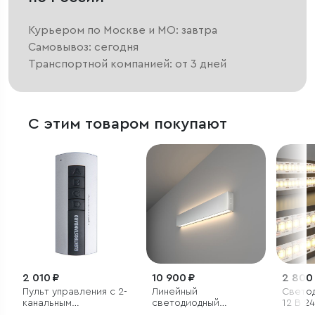
Курьером по Москве и МО: завтра
Самовывоз: сегодня
Транспортной компанией: от 3 дней
С этим товаром покупают
2 010 ₽
10 900 ₽
2 800
Пульт управления с 2-
Линейный
Светод
канальным
светодиодный
12 В 2
контроллером
накладной
м 2835