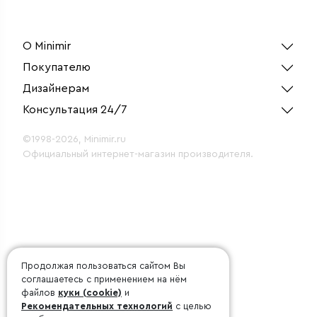
(радио)
двусторонний
белый 
светильник 53см 20Вт
4200К серебряный
О Minimir
Покупателю
Дизайнерам
Консультация 24/7
©1998-2026, Minimir.ru
Официальный интернет-магазин производителя.
Продолжая пользоваться сайтом Вы
соглашаетесь с применением на нём
файлов
куки (cookie)
и
Рекомендательных технологий
с целью