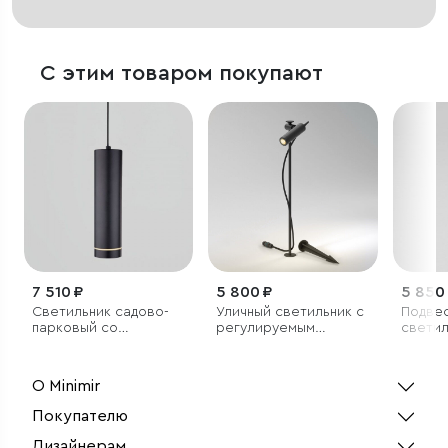
С этим товаром покупают
7 510 ₽
5 800 ₽
5 850
Светильник садово-
Уличный светильник с
Подве
парковый со
регулируемым
светил
светодиодами DLR023
плафоном Covert
IP54
3000K черный IP65
О Minimir
Покупателю
Дизайнерам