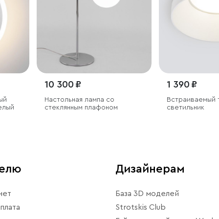
10 300 ₽
1 390 ₽
ый
Настольная лампа со
Встраиваемый 
елый
стеклянным плафоном
светильник
телю
Дизайнерам
нет
База 3D моделей
плата
Strotskis Club