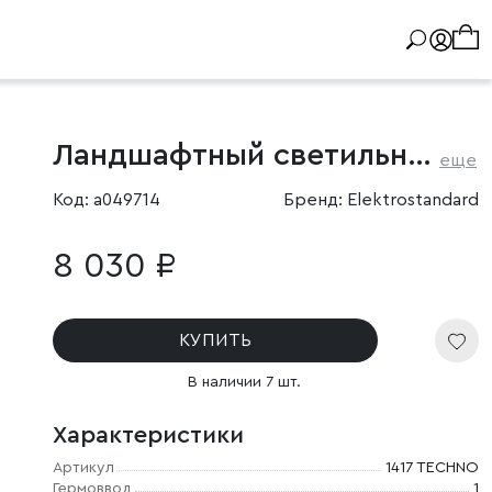
Ландшафтный светильник серый IP54
еще
Код: a049714
Бренд: Elektrostandard
8 030 ₽
КУПИТЬ
В наличии 7 шт.
Характеристики
Артикул
1417 TECHNO
Гермоввод
1