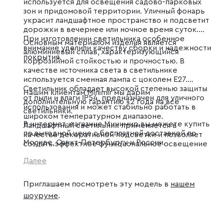
используется для освещения садово-парковых
зон и придомовой территории. Уличный фонарь
украсит ландшафтное пространство и подсветит
дорожки в вечернее или ночное время суток.
При изготовлении светильника особенное
Основным материалом изделия является
внимание уделили качеству сборки и надежности
алюминиевый сплав, характеризующийся
покрытия.
коррозийной стойкостью и прочностью. В
качестве источника света в светильнике
используется сменная лампа с цоколем E27.
Светильник обладает высокой степенью защиты
Нашим клиентам Minimir мы дарим
от пыли и влаги IP54, предназначен для уличного
дополнительную гарантию +2 года на все
использования и может стабильно работать в
светильники.
широком температурном диапазоне.
В интернет-магазине Минимир вы можете купить
Ландшафтный светильник применяется в
по выгодной цене с бесплатной доставкой по
качестве декоративной подсветки и позволяет
Москве, Санкт-Петербургу и России.
создать эффектное функциональное освещение
на дачных участках, в парках и скверах.
Далее
Приглашаем посмотреть эту модель в
нашем
шоуруме
.