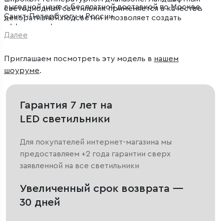
выгодной цене с бесплатной доставкой по Москве,
светодиодный светильник применяется в качестве
Санкт-Петербургу и России.
декоративной подсветки и позволяет создать
эффектное функциональное освещение на дачных
Далее
участках, в парках и скверах.
Приглашаем посмотреть эту модель в
нашем
шоуруме
.
Гарантия 7 лет на
LED светильники
Для покупателей интернет-магазина мы
предоставляем +2 года гарантии сверх
заявленной на все светильники
Увеличенный срок возврата —
30 дней