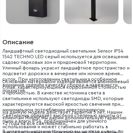
Описание
Ландшафтный светодиодный светильник Sensor IP54
1542 TECHNO LED серый используется для освещения
садово-парковых зон и придомовой территории.
Уличный фонарь украсит ландшафтное пространство и
подсветит дорожки в вечернее или ночное время
суток. При изготовлении светильника особенное
Основным материалом изделия является алюминиевый
внимание уделили качеству сборки и надежности
сплав, характеризующийся коррозийной стойкостью
покрытия.
и прочностью. В качестве источника света в
светильнике используют светодиоды SMD, которые
характеризуются высокой яркостью свечения при
минимальном потреблении электроэнергии.
На данную модель действует гарантия 5 лет. Нашим
Светильник обладает высокой степенью защиты от
клиентам Minimir мы дарим дополнительную гарантию
пыли и влаги IP54, предназначен для уличного
+2 года на все светильники.
использования и может стабильно работать в
В интернет-магазине Минимир вы можете купить по
широком температурном диапазоне. Ландшафтный