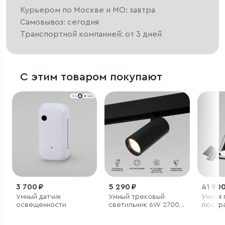
Курьером по Москве и МО: завтра
Самовывоз: сегодня
Транспортной компанией: от 3 дней
С этим товаром покупают
3 700 ₽
5 290 ₽
41 900
Умный датчик
Умный трековый
Умная 
освещенности
светильник 6W 2700-
люстр
6500K Dim R01 Slim
механ
Magnetic