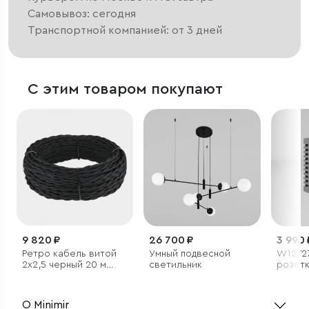
Самовывоз: сегодня
Транспортной компанией: от 3 дней
С этим товаром покупают
9 820 ₽
26 700 ₽
3 990 
Ретро кабель витой
Умный подвесной
W12727
2х2,5 черный 20 м
светильник
розетк
(под заказ)
45*22,
О Minimir