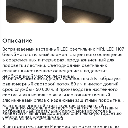
Описание
Встраиваемый настенный LED светильник MRL LED 1107
белый - это стильный элемент акцентного освещения
в современных интерьерах, предназначенный для
подсветки лестниц. Светодиодный светильник
создаст качественное освещение и подсветит
необходимый участок лестницы.
Экономичные светодиоды мощностью 3 Вт образуют
равномерный световой поток 80 лм и имеют долгий
срок службы - 50 000 ч. В производстве настенного
светильника использовали высококачественный
алюминиевый сплав с надежным защитным покрытием.
Благодаря простой конструкции компактный
На данную модель действует гарантия 5 лет. Нашим
встраиваемый светильник легко монтируется на
клиентам Minimir мы дарим дополнительную гарантию
любые типы поверхностей.
+2 года на все светильники.
В интернет-магазине Минимир вы можете купить по