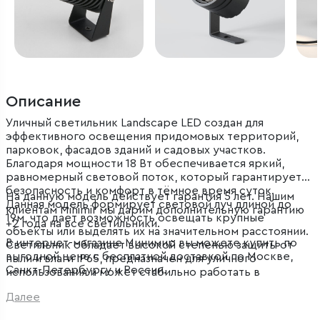
Описание
Уличный светильник Landscape LED cоздан для
эффективного освещения придомовых территорий,
парковок, фасадов зданий и садовых участков.
Благодаря мощности 18 Вт обеспечивается яркий,
равномерный световой поток, который гарантирует
безопасность и комфорт в тёмное время суток.
На данную модель действует гарантия 5 лет. Нашим
Данная модель формирует световой луч длиной до
клиентам Minimir мы дарим дополнительную гарантию
19м, что дает возможность освещать крупные
+2 года на все светильники.
объекты или выделять их на значительном расстоянии.
В интернет-магазине Минимир вы можете купить по
Светильник обладает высокой степенью защиты от
выгодной цене с бесплатной доставкой по Москве,
пыли и влаги IP65, предназначен для уличного
Санкт-Петербургу и России.
использования и может стабильно работать в
широком температурном диапазоне.
Далее