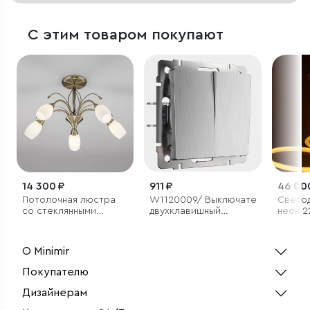
С этим товаром покупают
14 300 ₽
911 ₽
46 00
Потолочная люстра
W1120009/ Выключатель
Светод
со стеклянными
двухклавишный
неон 2
плафонами
(cеребряный
144 Led
рифленый)
круглы
3300 K
О Minimir
Покупателю
Дизайнерам