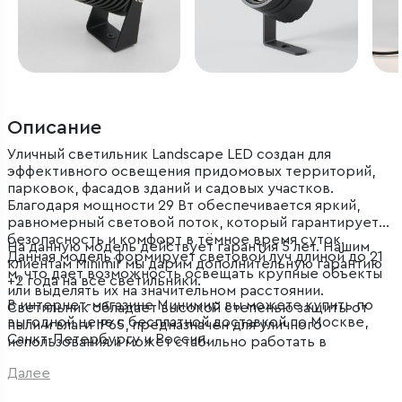
Описание
Уличный светильник Landscape LED cоздан для
эффективного освещения придомовых территорий,
парковок, фасадов зданий и садовых участков.
Благодаря мощности 29 Вт обеспечивается яркий,
равномерный световой поток, который гарантирует
безопасность и комфорт в тёмное время суток.
На данную модель действует гарантия 5 лет. Нашим
Данная модель формирует световой луч длиной до 21
клиентам Minimir мы дарим дополнительную гарантию
м, что дает возможность освещать крупные объекты
+2 года на все светильники.
или выделять их на значительном расстоянии.
В интернет-магазине Минимир вы можете купить по
Светильник обладает высокой степенью защиты от
выгодной цене с бесплатной доставкой по Москве,
пыли и влаги IP65, предназначен для уличного
Санкт-Петербургу и России.
использования и может стабильно работать в
широком температурном диапазоне.
Далее