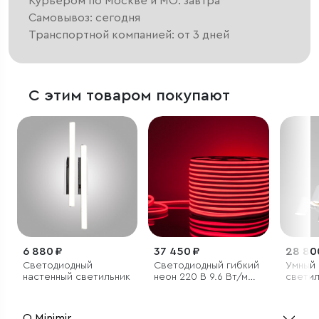
Курьером по Москве и МО: завтра
Самовывоз: сегодня
Транспортной компанией: от 3 дней
С этим товаром покупают
6 880 ₽
37 450 ₽
28 80
Светодиодный
Светодиодный гибкий
Умный
настенный светильник
неон 220 В 9.6 Вт/м
светил
120 Led/м 2835 IP67,
повор
односторонний
механ
красный, 50 м
О Minimir