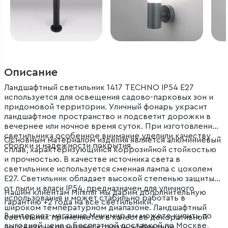
Описание
Ландшафтный светильник 1417 TECHNO IP54 E27
используется для освещения садово-парковых зон и
придомовой территории. Уличный фонарь украсит
ландшафтное пространство и подсветит дорожки в
вечернее или ночное время суток. При изготовлении
светильника особенное внимание уделили качеству
Основным материалом изделия является алюминиевый
сборки и надежности покрытия.
сплав, характеризующийся коррозийной стойкостью
и прочностью. В качестве источника света в
светильнике используется сменная лампа с цоколем
E27. Светильник обладает высокой степенью защиты
от пыли и влаги IP54, предназначен для уличного
Нашим клиентам Minimir мы дарим дополнительную
использования и может стабильно работать в
гарантию +2 года на все светильники.
широком температурном диапазоне. Ландшафтный
В интернет-магазине Минимир вы можете купить по
светильник применяется в качестве декоративной
выгодной цене с бесплатной доставкой по Москве,
подсветки и позволяет создать эффектное